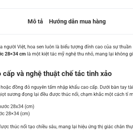
Mô tả
Hướng dẫn mua hàng
ủa người Việt, hoa sen luôn là biểu tượng đỉnh cao của sự thuần
ớc 28×34 cm
là một kiệt tác mỹ nghệ thu nhỏ, mang lại không gi
 cấp và nghệ thuật chế tác tinh xảo
g hoặc đồng đỏ nguyên tấm nhập khẩu cao cấp. Dưới bàn tay tà
giọt sương đọng lại đều được thúc nổi, chạm khắc một cách tỉ m
ớc 28×34 (cm)
được thúc nổi tạo chiều sâu, mang lại hiệu ứng thị giác chân t