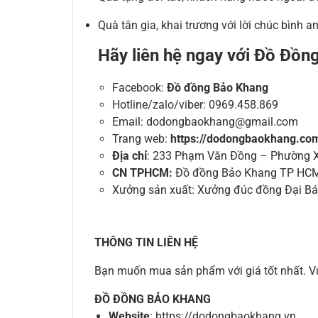
Quà tân gia, khai trương với lời chúc bình a
Hãy liên hệ ngay với Đồ Đồn
Facebook:
Đồ đồng Bảo Khang
Hotline/zalo/viber: 0969.458.869
Email: dodongbaokhang@gmail.com
Trang web:
https://dodongbaokhang.co
Địa chỉ
: 233 Phạm Văn Đồng – Phường X
CN TPHCM:
Đồ đồng Bảo Khang TP HC
Xưởng sản xuất: Xưởng đúc đồng Đại Bái,
THÔNG TIN LIÊN HỆ
Bạn muốn mua sản phẩm với giá tốt nhất. Vui 
ĐỒ ĐỒNG BẢO KHANG
Website
: https://dodongbaokhang.vn