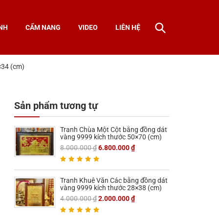
NH
CẨM NANG
VIDEO
LIÊN HỆ
×34 (cm)
Sản phẩm tương tự
Tranh Chùa Một Cột bằng đồng dát
vàng 9999 kích thước 50×70 (cm)
8.000.000
₫
6.800.000
₫
Tranh Khuê Văn Các bằng đồng dát
vàng 9999 kích thước 28×38 (cm)
4.000.000
₫
2.000.000
₫