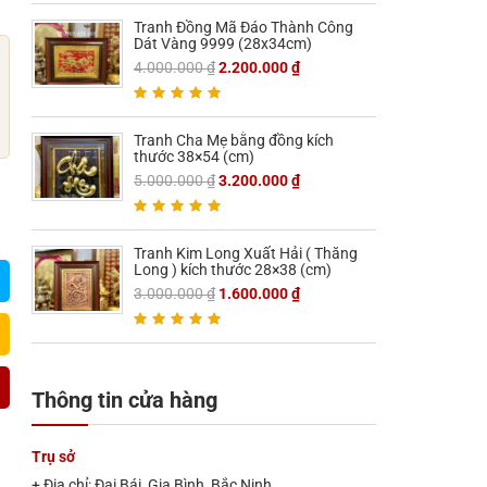
Tranh Đồng Mã Đáo Thành Công
Dát Vàng 9999 (28x34cm)
4.000.000
₫
2.200.000
₫
Tranh Cha Mẹ bằng đồng kích
thước 38×54 (cm)
5.000.000
₫
3.200.000
₫
Tranh Kim Long Xuất Hải ( Thăng
Long ) kích thước 28×38 (cm)
3.000.000
₫
1.600.000
₫
Thông tin cửa hàng
Trụ sở
+ Địa chỉ: Đại Bái, Gia Bình, Bắc Ninh
