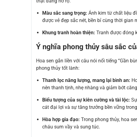
thật đang nở rộ.
Màu sắc sang trọng:
Ánh kim từ chất liệu đ
được vẻ đẹp sắc nét, bền bỉ cùng thời gian 
Khung tranh hoàn thiện:
Tranh được đóng kh
Ý nghĩa phong thủy sâu sắc c
Hoa sen gắn liền với câu nói nổi tiếng “Gần b
phong thủy tốt lành:
Thanh lọc năng lượng, mang lại bình an:
Ho
nên thanh tịnh, nhẹ nhàng và giảm bớt căn
Biểu tượng của sự kiên cường và tài lộc:
Sự 
cát đại lợi và sự tăng trưởng bền vững trong
Hòa hợp gia đạo:
Trong phong thủy, hoa sen 
cháu sum vầy và sung túc.