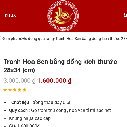
DỰ ÁN
Ả
ủ
Sản phẩm
Đồ đồng quà tặng
Tranh Hoa Sen bằng đồng kích thước 28
Tranh Hoa Sen bằng đồng kích thước
28×34 (cm)
3.000.000
₫
1.600.000
₫
Chất liệu
: đồng thau dày 0.6li
Quy cách
: Gò trạm thủ công , hoa văn tỉ mỉ sắc nét
Khung nhựa cao cấp
Giá 1.600.000₫