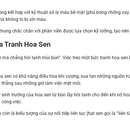
ồng kết hợp với kỹ thuật xử lý màu bề mặt (phủ bóng chống oxy
mà không lo bị xỉn màu.
ung chắc chắn với phần viền được lựa chọn kỹ lưỡng, tạo nên t
ủa Tranh Hoa Sen
ùn mà chẳng hôi tanh mùi bùn”. Việc treo một bức tranh hoa sen 
a sen có khả năng điều hòa khí vượng, xua tan những nguồn năn
g thẳng sau những giờ làm việc mệt mỏi.
sinh trưởng của hoa sen từ bùn lầy hôi tanh cho đến khi nở hoa
 công việc.
còn là biểu tượng của sự nối tiếp liên tục (hạt sen gọi là “liên 