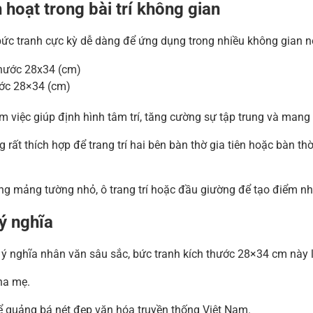
hoạt trong bài trí không gian
bức tranh cực kỳ dễ dàng để ứng dụng trong nhiều không gian n
ớc 28×34 (cm)
m việc giúp định hình tâm trí, tăng cường sự tập trung và mang l
rất thích hợp để trang trí hai bên bàn thờ gia tiên hoặc bàn th
ng mảng tường nhỏ, ô trang trí hoặc đầu giường để tạo điểm n
ý nghĩa
và ý nghĩa nhân văn sâu sắc, bức tranh kích thước 28×34 cm này
ha mẹ.
ể quảng bá nét đẹp văn hóa truyền thống Việt Nam.