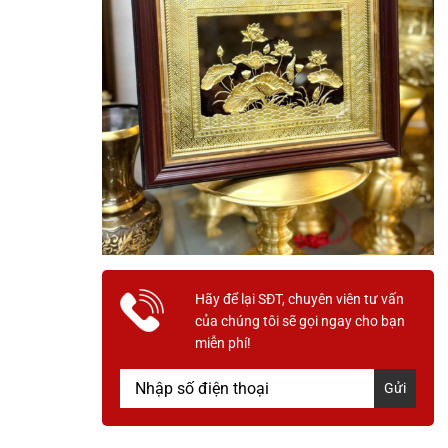
Hãy để lại SĐT, chuyên viên tư vấn
của chúng tôi sẽ gọi ngay cho bạn
miễn phí!