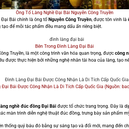
Ông Tổ Làng Nghề Đại Bái Nguyễn Công Truyền
 Đại Bái chính là ông tổ
Nguyễn Công Truyền
, được tôn vinh là
g tạo để mỗi tác phẩm đều mang dấu ấn riêng biệt.
Bên Trong Đình Làng Đại Bái
Công Truyền, là một công trình văn hóa quan trọng, được
công n
đều được thực hiện bởi những nghệ nhân tài hoa của làng, tạo n
 Đại Bái Được Công Nhận Là Di Tích Cấp Quốc Gia (Nguồn: bac
ổ làng nghề đúc đồng Đại Bái
được tổ chức trang trọng. Đây là dịp
các màn trình diễn nghệ thuật đúc đồng, trưng bày sản phẩm m
ruyền thống quý báu đó bằng sự sáng tạo và đổi mới, mang đến