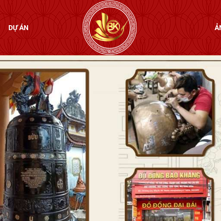
DỰ ÁN
Ả