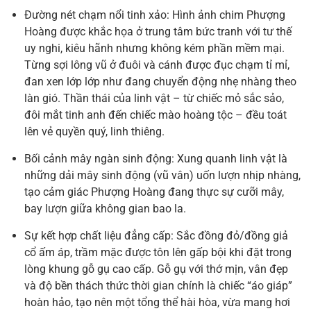
Đường nét chạm nổi tinh xảo: Hình ảnh chim Phượng
Hoàng được khắc họa ở trung tâm bức tranh với tư thế
uy nghi, kiêu hãnh nhưng không kém phần mềm mại.
Từng sợi lông vũ ở đuôi và cánh được đục chạm tỉ mỉ,
đan xen lớp lớp như đang chuyển động nhẹ nhàng theo
làn gió. Thần thái của linh vật – từ chiếc mỏ sắc sảo,
đôi mắt tinh anh đến chiếc mào hoàng tộc – đều toát
lên vẻ quyền quý, linh thiêng.
Bối cảnh mây ngàn sinh động: Xung quanh linh vật là
những dải mây sinh động (vũ vân) uốn lượn nhịp nhàng,
tạo cảm giác Phượng Hoàng đang thực sự cưỡi mây,
bay lượn giữa không gian bao la.
Sự kết hợp chất liệu đẳng cấp: Sắc đồng đỏ/đồng giả
cổ ấm áp, trầm mặc được tôn lên gấp bội khi đặt trong
lòng khung gỗ gụ cao cấp. Gỗ gụ với thớ mịn, vân đẹp
và độ bền thách thức thời gian chính là chiếc “áo giáp”
hoàn hảo, tạo nên một tổng thể hài hòa, vừa mang hơi