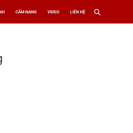
NH
CẨM NANG
VIDEO
LIÊN HỆ
g