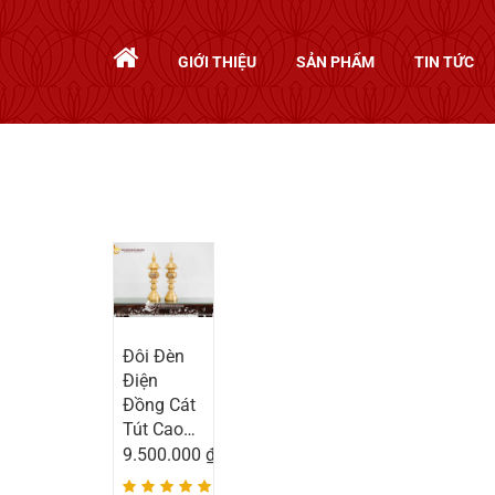
GIỚI THIỆU
SẢN PHẨM
TIN TỨC
Chi tiết
Đôi Đèn
Điện
Đồng Cát
Tút Cao
56cm
9.500.000
₫