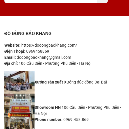
ĐỒ ĐỒNG BẢO KHANG
Website:
https://dodongbaokhang.com/
Điện Thoại:
0969458869
Email:
dodongbaokhang@gmail.com
Địa chỉ:
106 Cầu Diễn - Phường Phú Diễn - Hà Nội
Xưởng sản xuất
Xưởng đúc đồng Đại Bái
Showroom HN
106 Cầu Diễn - Phường Phú Diễn -
Hà Nội
Phone number:
0969.458.869