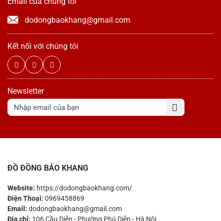
Email của chúng tôi
dodongbaokhang@gmail.com
Kết nối với chúng tôi
Newsletter
ĐỒ ĐỒNG BẢO KHANG
Website:
https://dodongbaokhang.com/
Điện Thoại:
0969458869
Email:
dodongbaokhang@gmail.com
Địa chỉ:
106 Cầu Diễn - Phường Phú Diễn - Hà Nội